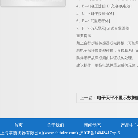
4
、
B -->|
电压过低
| D[
充电
/
换电池
]
5
、
C --> E[
连接线插紧
]
6
、
E --> F[
重启秤体
]
7
、
F -->|
仍无显示
| G[
送专业维修
]
重要提示
：
禁止自行拆解传感器或电路板（可能
若电子吊秤曾剧烈碰撞，直接联系厂
防爆吊秤故障必须由认证机构处理。
建议操作
：更换电池并重启后仍无效
上一篇：
电子天平不显示数据
法
首页
关于我们
新闻动态
产品中心
上海亭衡衡器有限公司(www.shthdzc.com)
沪ICP备14048417号-6