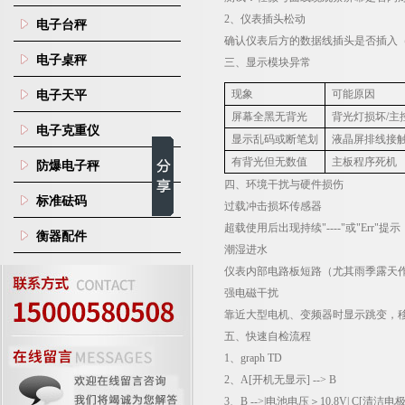
‌2
、
仪表插头松动
电子台秤
确认仪表后方的数据线插头是否插入
电子桌秤
三、显示模块异常
现象
可能原因
电子天平
屏幕全黑无背光
背光灯损坏
/
主
电子克重仪
显示乱码或断笔划
液晶屏排线接
有背光但无数值
主板程序死机
防爆电子秤
四、环境干扰与硬件损伤
标准砝码
过载冲击损坏传感器
超载使用后出现持续
"----"
或
"Err"
提示
衡器配件
潮湿进水
仪表内部电路板短路（尤其雨季露天
强电磁干扰
靠近大型电机、变频器时显示跳变，
五、快速自检流程
1
、
graph TD
2
、
A[
开机无显示
] --> B
3
、
B -->|
电池电压＞
10.8V| C[
清洁电