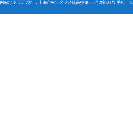
网站地图
工厂地址：上海市松江区泗泾镇高技路655号2幢121号 手机：150005