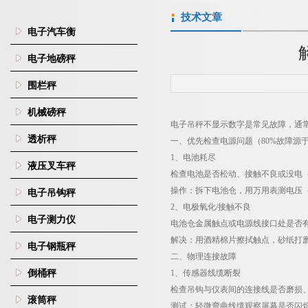
技术文章
电子汽车衡
电子地磅秤
围栏秤
机械磅秤
电子吊秤不显示数字是常见故障，通
透析秤
一、优先检查电源问题（
80%
故障源
‌1
、
电池耗尽
液压叉车秤
检查电池是否松动、接触不良或没电
操作
：拆下电池仓，用万用表测电压
电子吊钩秤
‌2
、
电极氧化
/
接触不良
电子测力仪
电池仓金属触点或电源线接口处是否
解决
：用酒精棉片擦拭触点，砂纸打
电子钢瓶秤
二、物理连接故障
倒桶秤
‌1
、
传感器线缆断裂
检查吊钩与仪表间的连接线是否磨损
滚筒秤
测试
：轻微弯曲线缆观察屏幕是否闪