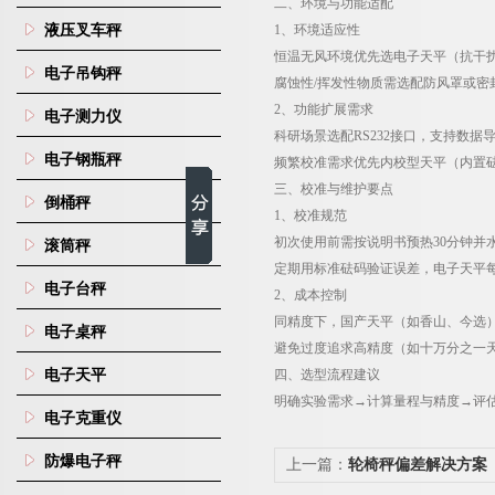
二、环境与功能适配
液压叉车秤
1
、
环境适应性
恒温无风环境优先选电子天平（抗干
电子吊钩秤
腐蚀性
/
挥发性物质需选配防风罩或密
2
、
功能扩展需求
电子测力仪
科研场景选配
RS232
接口，支持数据
电子钢瓶秤
频繁校准需求优先内校型天平（内置
三、校准与维护要点
倒桶秤
1
、
校准规范
初次使用前需按说明书预热
30
分钟并
滚筒秤
定期用标准砝码验证误差，电子天平
电子台秤
2
、
成本控制
同精度下，国产天平（如香山、今选
电子桌秤
避免过度追求高精度（如十万分之一
电子天平
四、选型流程建议
明确实验需求→计算量程与精度
→
评
电子克重仪
防爆电子秤
上一篇：
轮椅秤偏差解决方案