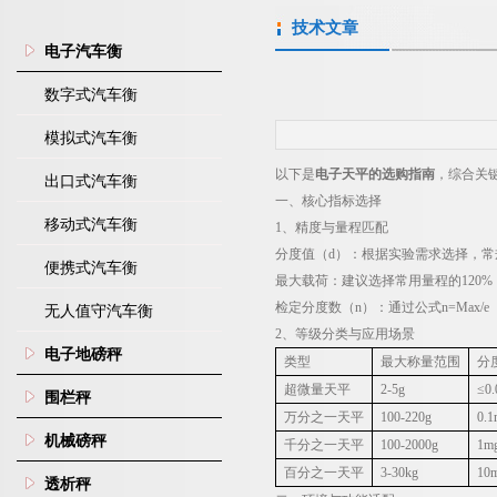
技术文章
电子汽车衡
数字式汽车衡
模拟式汽车衡
以下是
电子天平的选购指南
，综合关
出口式汽车衡
一、核心指标选择
移动式汽车衡
1
、
精度与量程匹配
分度值（
d
）
：根据实验需求选择，常
便携式汽车衡
最大载荷
：建议选择常用量程的
120%
检定分度数（
n
）
：通过公式
n=Max/e
无人值守汽车衡
2
、
等级分类与应用场景
电子地磅秤
类型
最大称量范围
分
超微量天平
2-5g
≤0
围栏秤
万分之一天平
100-220g
0.1
机械磅秤
千分之一天平
100-2000g
1m
百分之一天平
3-30kg
10
透析秤