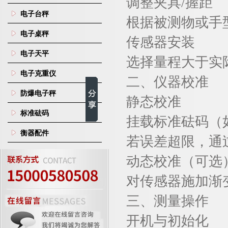
调整夹具
/
握距
电子台秤
根据被测物或手
电子桌秤
传感器安装
电子天平
选择量程大于实
电子克重仪
二、
仪器校准
防爆电子秤
静态校准
标准砝码
挂载标准砝码（
衡器配件
若误差超限，通
动态校准（可选
对传感器施加渐
三、
测量操作
开机与初始化