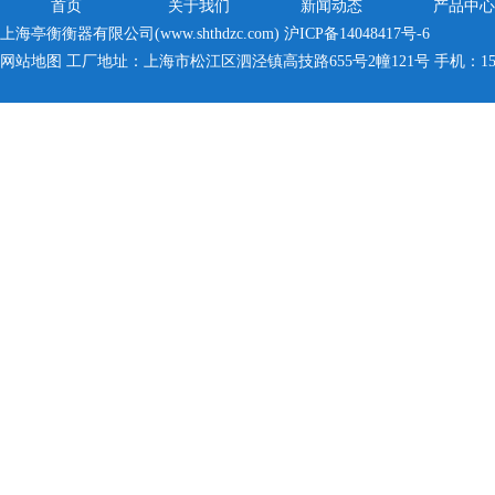
首页
关于我们
新闻动态
产品中心
上海亭衡衡器有限公司(www.shthdzc.com)
沪ICP备14048417号-6
网站地图
工厂地址：上海市松江区泗泾镇高技路655号2幢121号 手机：150005