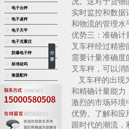
况。这对于货物
电子台秤
实时监控和数据
电子桌秤
和物流的管理水
电子天平
优势三：准确计
电子克重仪
叉车秤经过精密
防爆电子秤
需要计量准确度
标准砝码
叉车秤，可以消
衡器配件
叉车秤的出现
和精确计量能力
激烈的市场环境
优势。了解和应
跟时代的潮流，