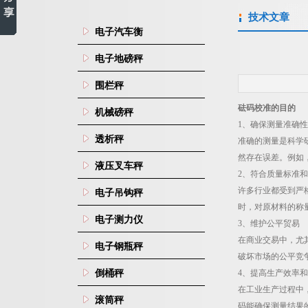
技术文章
电子汽车衡
电子地磅秤
围栏秤
砝码校准的目的
机械磅秤
1
、确保测量准确性
透析秤
准确的测量是科学
然存在误差。例如
液压叉车秤
2
、符合质量标准和
许多行业都受到严
电子吊钩秤
时，对原材料的称
电子测力仪
3
、维护公平贸易
在商业交易中，尤
电子钢瓶秤
破坏市场的公平竞
倒桶秤
4
、提高生产效率和
在工业生产过程中
滚筒秤
码能确保测量结果