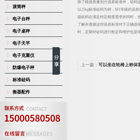
除了根据质量划分误差标准外，砝码
滚筒秤
以
25kg
标准砝码为例，
M1
等级的误差
级砝码在满足特定精度需求的同时，
电子台秤
了解并遵循这些误差标准对于正确选
电子桌秤
时，定期对砝码进行检定和维护也是
电子天平
电子克重仪
上一篇：
可以坐在轮椅上称体
防爆电子秤
标准砝码
衡器配件