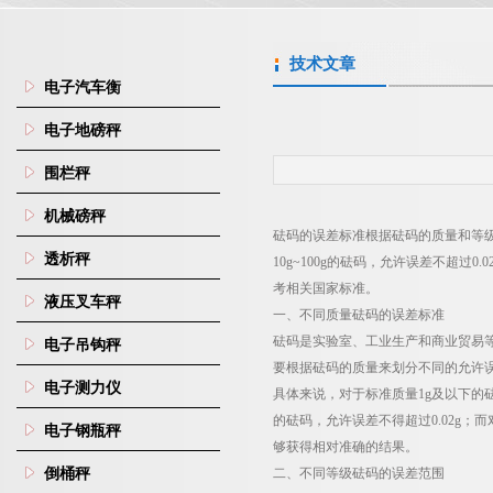
技术文章
电子汽车衡
电子地磅秤
围栏秤
机械磅秤
砝码的误差标准根据砝码的质量和等
透析秤
10g~100g
的砝码，允许误差不超过
0.0
考相关国家标准。
液压叉车秤
一、不同质量砝码的误差标准
砝码是实验室、工业生产和商业贸易
电子吊钩秤
要根据砝码的质量来划分不同的允许
电子测力仪
具体来说，对于标准质量
1g
及以下的
的砝码，允许误差不得超过
0.02g
；而
电子钢瓶秤
够获得相对准确的结果。
倒桶秤
二、不同等级砝码的误差范围