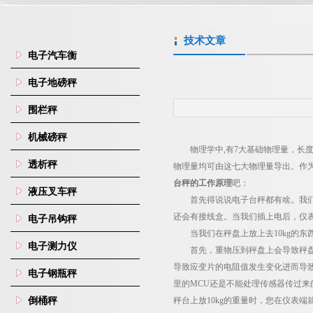
技术文章
电子汽车衡
电子地磅秤
围栏秤
机械磅秤
物理学中
,
有
7
大基础物理量，长
透析秤
物理量均可由这七大物理量导出。作
台秤的工作原理
吧：
液压叉车秤
首先得说说电子台秤都有啥。我
还会有接线盒。当我们插上电后，仪
电子吊钩秤
当我们在秤盘上放上去
10kg
的东
电子测力仪
首先，重物压到秤盘上会导致秤
导致应变片的电阻值发生变化进而导
电子钢瓶秤
里的
MCU
还是不能处理传感器传过来
倒桶秤
秤台上放
10kg
的重量时，您在仪表端