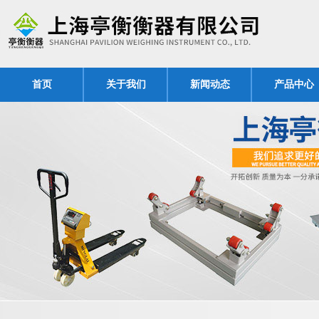
首页
关于我们
新闻动态
产品中心