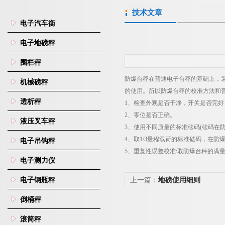
技术文章
电子汽车衡
电子地磅秤
围栏秤
防爆台秤在普通电子台秤的基础上，
机械磅秤
的使用。所以防爆台秤的校准方法和
透析秤
1
、检查外观是否干净，开关是否完好
2
、零位是否正确。
液压叉车秤
3
、使用不同质量的标准砝码
(
砝码在
4
、取
1/3
量程载荷的标准砝码，在防
电子吊钩秤
5
、重复性误差校准
:
取防爆台秤的满
电子测力仪
电子钢瓶秤
上一篇：
地磅使用细则
倒桶秤
滚筒秤