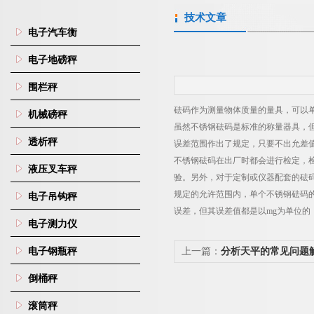
技术文章
电子汽车衡
电子地磅秤
围栏秤
砝码作为测量物体质量的量具，可以
机械磅秤
虽然不锈钢砝码是标准的称量器具，
透析秤
误差范围作出了规定，只要不出允差
不锈钢砝码在出厂时都会进行检定，
液压叉车秤
验。另外，对于定制或仪器配套的砝
规定的允许范围内，单个不锈钢砝码
电子吊钩秤
误差，但其误差值都是以
mg
为单位的
电子测力仪
电子钢瓶秤
上一篇：
​分析天平的常见问题
倒桶秤
滚筒秤