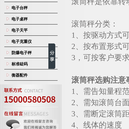
滚筒秤是依靠转
电子台秤
电子桌秤
滚筒秤分类：
电子天平
1
、按驱动方式
电子克重仪
2
、按布置形式
防爆电子秤
3
，可按客户要
标准砝码
衡器配件
滚筒秤选购注意
1
、需告知量程
2
、需知滚筒台
3
、需断定滚筒
4
、线体的速度