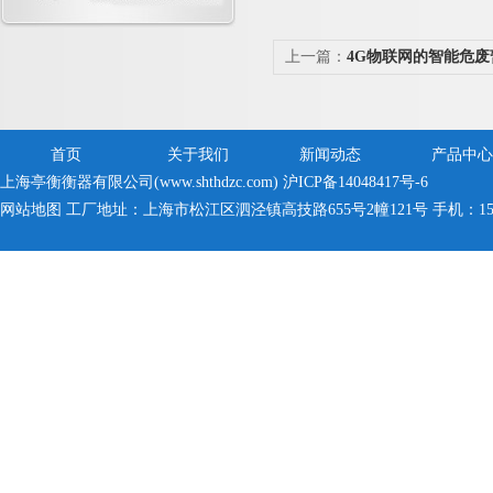
上一篇：
4G物联网的智能危
的制作方法
首页
关于我们
新闻动态
产品中心
上海亭衡衡器有限公司(www.shthdzc.com)
沪ICP备14048417号-6
网站地图
工厂地址：上海市松江区泗泾镇高技路655号2幢121号 手机：150005