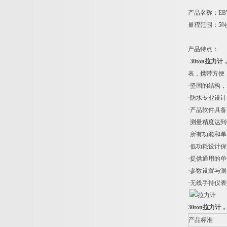
产品名称：EB
量程范围：5吨-
产品特点：
·
30ton拉
表，携带方便
·坚固的结构
·防水专业设计
·产品软件具
·测量精度达到0.
·所有功能和
·低功耗设计保
·提供通用的单
·参数设置与
·无线手持仪表
30ton拉力
产品标准