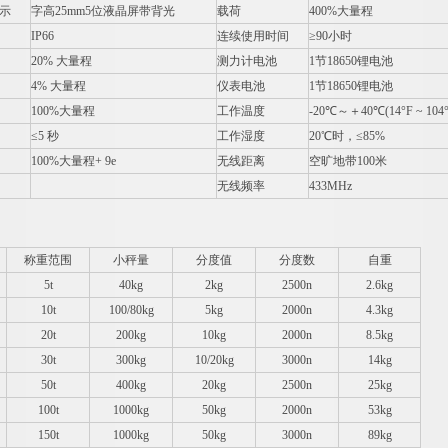
显示
字高25mm5位液晶屏带背光
载荷
400%
大量程
IP66
连续使用时间
≥90小时
20%
大量程
测力计电池
1
节18650锂电池
4%
大量程
仪表电池
1
节18650锂电池
100%
大量程
工作温度
-20
℃～＋40℃(14°F ~ 104°
≤5 秒
工作湿度
20
℃时，≤85%
100%
大量程+ 9e
无线距离
空旷地带100米
无线频率
433MHz
称重范围
小秤量
分度值
分度数
自重
5t
40kg
2kg
2500n
2.6kg
10t
100/80kg
5kg
2000n
4.3kg
20t
200kg
10kg
2000n
8.5kg
30t
300kg
10/20kg
3000n
14kg
50t
400kg
20kg
2500n
25kg
100t
1000kg
50kg
2000n
53kg
150t
1000kg
50kg
3000n
89kg