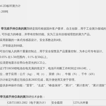
W-2D板环测力计
200吨
力计，带无线手持仪表的测力计
是我司根据国外客户要求，自主创新，用于工业测力领域的
，可扑捉力的峰值，并带有控制功能。实为工业吊挂领域理想的测力产品。
，采用新颖的一体式传感器设计。安全系数达到4倍。
，IP等级达到66级。
备可自行输入的两个重量控制点，用于安全报警及产品重量控制，为本公司专有设计。
05% 在1-50t范围内，0.1% 在50t以上。
单位清楚地显示在带白色背光的LCD上。
证1节18650锂电池在电充满的情况下，电池不间断工作时间过100小时。。
位，便于应用：公斤（kg）、吨（t）、英镑（lb）、牛顿（N）、千牛（kN）
测力计标定均通过无线仪表280D完成，既方便使用又便于管理。
提供多种操作功能：“置零”、 “去皮”、“峰值保持”、“累计”、“累计查询”、“累计清除”
计，带无线手持仪表的测力计
技术参数：
GB/T11883-2002
《电子测力计》
安全载荷
125%
大秤量