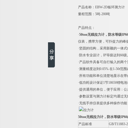
产品名称：EBW-2D板环测力计
量程范围：5吨-200吨
产品特点：
·
50ton无线拉力计，防水等级IP
仪表，携带方便，可扑捉力的峰
·坚固的结构，采用新颖的一体式
·防水专业设计，IP等级达到66级
·产品软件具备可自行输入的两
·测量精度达到0.05% 在1-50t范围
·所有功能和单位清楚地显示在带
·低功耗设计保证1节18650锂
·提供通用的单位，便于应用：公斤
·参数设置与测力计标定均通过无
·无线手持仪表提供多种操作功能：“
50ton无线拉力计，防水等级IP6
产品标准
GB/T11883-2