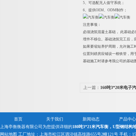
5
、可选配无人值守系统；
6
、提供OEM、ODM制作；
注意事项：
必须浇筑混凝土基础， 此基础
埋件不移位。基础浇筑完工后，
如果要缩短养护周期，允许施工时
位置到磅房应铺设一根铁管，用
基础施工时请参考我公司的基础
上一篇：
160吨3*20米电
面的磅秤
首页
关于我们
新闻动态
产品中心
上海亭衡衡器有限公司为您提供详细的
180吨3*21米汽车衡，U型钢结构
网站地图
工厂地址：上海市松江区泗泾镇高技路655号2幢121号 手机：150005