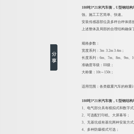
180吨3*21米汽车衡，U型钢结
蚀。施工工艺简单、快速。
安装传感器部位及多秤台秤体搭
上述整体及局部的合理结构确保
规格参数：
宽度系列：3m 3.2m 3.4m；
长度系列：6m、7m、8m、9m、10
准确度等级：III级；
大称量：10t～150t；
适用范围：各类载重汽车的称重
180吨3*21米汽车衡，U型钢结
1
、电气部分具有模拟式和数字式
2
、可选配打印机、大屏幕等；
3
、无基坑或有基坑两种安装方式
4
、多种防爆模式可选；