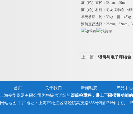
滚（轮）直径：38mm、50mm
滚（轮）材料：尼龙福来轮、镀
单元承载：轮：30kg，辊：45kg
滚筒直径选择：25mm、32mm、38
上一篇：
辊筒与电子秤结合
首页
关于我们
新闻动态
产品中心
上海亭衡衡器有限公司为您提供详细的
滚筒检重秤，带上下限报警功能的
网站地图
工厂地址：上海市松江区泗泾镇高技路655号2幢121号 手机：150005