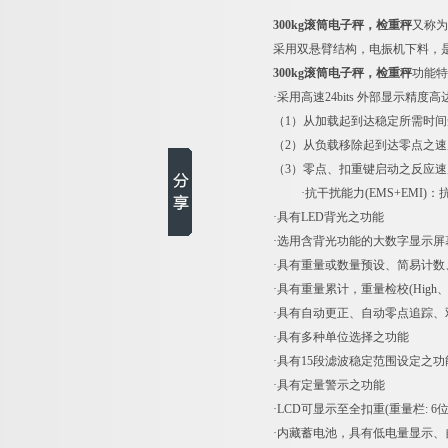
300kg滚筒电子秤，检重秤
又称为
采用双悬臂结构，电振机下料，
300kg滚筒电子秤，检重秤
功能特
·采用高速24bits 外部显示精度高达1/
（1）从加载起到达稳定所需时间
（2）从负载移除起到达零点之
（3）零点、扣重键启动之反应速
·抗干扰能力(EMS+EM
·具有LED背光之功能
·选用含背光功能的大数字显示屏
·具有重量或数量预设、简易计
·具有重量累计，重量检校(High
·具有自动更正、自动零点追踪
·具有多种单位选择之功能
·具有15段滤波稳定范围设定之功
·具有定量警示之功能
·LCD可显示至全扣重(重量栏: 6位
·内藏蓄电池，具有低电量显示、