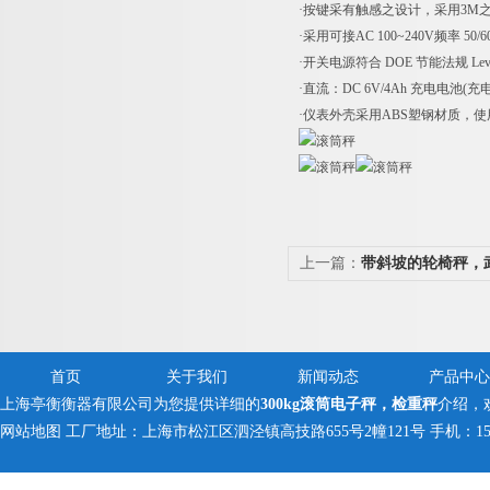
·按键采有触感之设计，采用3M
·采用可接AC 100~240V频率 5
·开关电源符合 DOE 节能法规 L
·直流：DC 6V/4Ah 充电电池(充
·仪表外壳采用ABS塑钢材质，
上一篇：
带斜坡的轮椅秤，
首页
关于我们
新闻动态
产品中心
上海亭衡衡器有限公司为您提供详细的
300kg滚筒电子秤，检重秤
介绍，
网站地图
工厂地址：上海市松江区泗泾镇高技路655号2幢121号 手机：150005