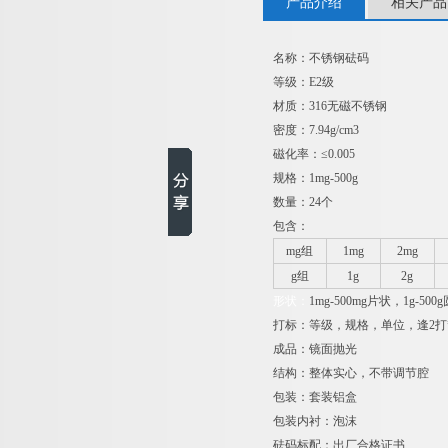
产品介绍
相关产品
名称：不锈钢砝码
等级：E2级
材质：316无磁不锈钢
密度：7.94g/cm3
磁化率：≤0.005
规格：1mg-500g
数量：24个
包含：
mg
组
1mg
2mg
g
组
1g
2g
形状：
1mg-500mg
片状，1g-500
打标：等级，规格，单位，逢2打
成品：镜面抛光
结构：整体实心，不带调节腔
包装：套装铝盒
包装内衬：泡沫
砝码标配：出厂合格证书