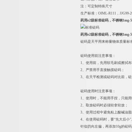
注：可定制特殊尺寸
生产标准：OIML-R111，JJG99
药用e2级标准砝码，不锈钢1mg-5
药用e2级标准砝码，不锈钢1mg-5
砝码是天平用来称量物体质量标
砝码使用前注意事项：
1
、使用前，先用软毛刷或擦拭布
2
、严禁用手直接触摸砝码；
3
、在天平检测或砝码对比前，砝
砝码使用时注意事项：
1
、使用时，不能用手捏，只能用
2
、取放砝码时必须轻拿轻放；
3
、使用过程中避免粘上酸碱油脂
4
、在使用砝码时，要“先大后小”
针似扔向左偏，再添加10g的砝