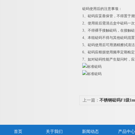
砝码使用后的注意事项：
1
、砝码应妥善保管，不得置于潮
2
、使用前后需清点盒中砝码一次
3
、不得裸手接触砝码，在接触砝
4
、本组砝码不得与其他砝码混置
5
、砝码使用后可用酒精擦拭清洁
6
、砝码应根据使用频率定期检定
7
、如对砝码性能产生疑问时，应
上一篇：
不锈钢砝码F1级1mg
首页
关于我们
新闻动态
产品中心