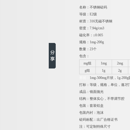
名称：不锈钢砝码
等级：E2级
材质：316无磁不锈钢
密度：7.94g/cm3
磁化率：≤0.005
规格：1mg-200g
数量：23个
包含：
mg
组
1mg
2mg
g
组
1g
2g
形状：
1mg-500mg
片状，1g-200
打标：等级，规格，单位，逢2打
成品：镜面抛光
结构：整体实心，不带调节腔
包装：套装铝盒
包装内衬：泡沫
砝码标配：出厂合格证书
注：可定制特殊尺寸