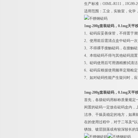
生产标准：OIML-R111，JJG99
适用范围：工业，实验室，化学
1mg-200g套装砝码，0.1mg天
1
、砝码应妥善保管，不得置于潮
2
、使用前后需清点盒中砝码一次
3
、不得裸手接触砝码，在接触砝
4
、本组砝码不得与其他砝码混置
5
、砝码使用后可用酒精擦拭清洁
6
、砝码应根据使用频率定期检定
7
、如对砝码性能产生疑问时，应
1mg-200g套装砝码，0.1mg天
首先，各级砝码用标称质量规定
闲置的砝码一定放在砝码盒内，
洁净、干燥及稳定的地方，如果
在的使用过程中，对于二等及*
锈蚀、镀层脱落或有较深较长的