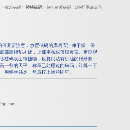
示
>
标准砝码
>
铸铁砝码
> 钢包材质砝码，5吨配重铁砝码
的保养要注意：放置砝码的库房应洁净干燥，保
底部应铺垫木板，上部用布或薄膜覆盖、定期观
除砝码表面锈蚀物，反复用沾有机油的棉纱擦，
高一些的天平，称量已处理过的砝码，计算一下
，用锡丝补足，然后拧上螺丝即可。
q.com