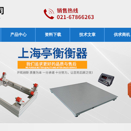
产品中心
资料下载
技术文章
供求商机