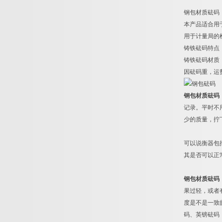
钢包材质砝码
本产品适合用
用于计量局的
铸铁砝码特点
铸铁砝码材质
因砝码重，运
钢包材质砝码
记录。平时不
少的质量，拧
可以说衡器包
其是否可以正
钢包材质砝码
果过轻，或者
度是不是一致
码、英镑砝码