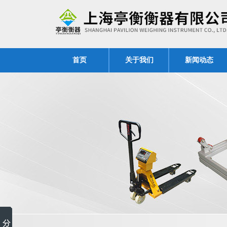
首页
关于我们
新闻动态