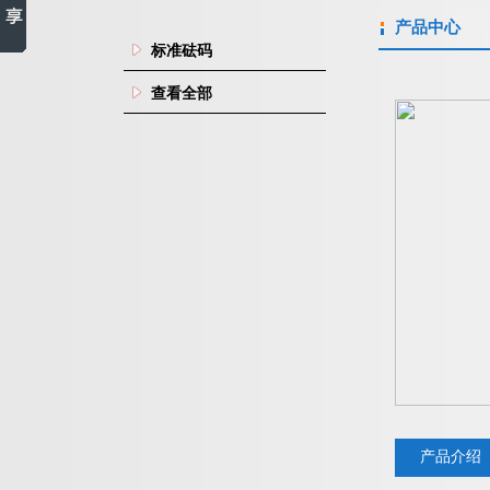
产品中心
标准砝码
查看全部
产品介绍