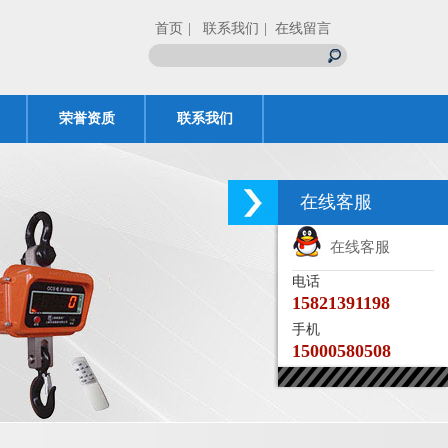
首页
| 联系我们
| 在线留言
荣誉资质
联系我们
在线客服
在线客服
电话
15821391198
手机
15000580508