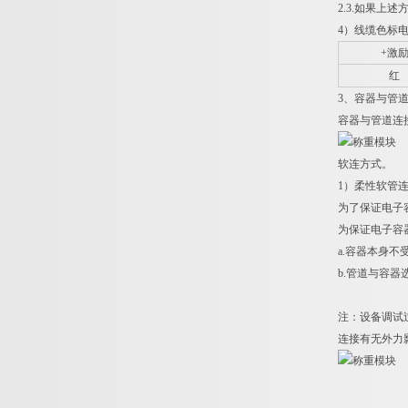
2.3.如果
4）线缆色标
+激
红
3、容器与管
容器与管道连
软连方式。
1）柔性软管
为了保证电子
为保证电子容
a.容器本身
b.管道与容器
注：设备调试
连接有无外力