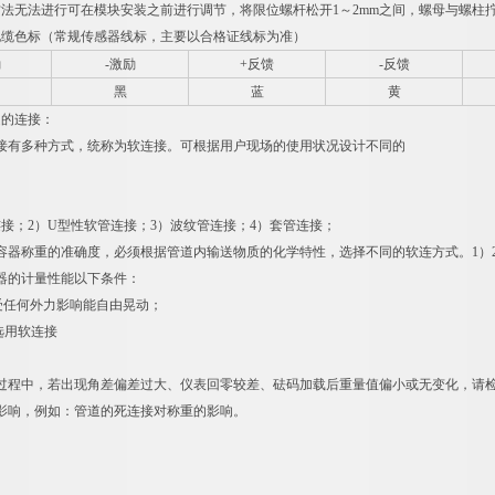
上述方法无法进行可在模块安装之前进行调节，将限位螺杆松开1～2mm之间，螺母与螺
电缆色标（常规传感器线标，主要以合格证线标为准）
励
-激励
+反馈
-反馈
黑
蓝
黄
道的连接：
接有多种方式，统称为软连接。可根据用户现场的使用状况设计不同的
连接；2）U型性软管连接；3）波纹管连接；4）套管连接；
容器称重的准确度，必须根据管道内输送物质的化学特性，选择不同的软连方式。1）2
器的计量性能以下条件：
不受任何外力影响能自由晃动；
选用软连接
过程中，若出现角差偏差过大、仪表回零较差、砝码加载后重量值偏小或无变化，请
影响，例如：管道的死连接对称重的影响。