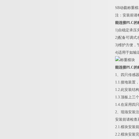
SB动载称重模
注：安装前请
能连接PLC的
1)自稳定承
2)配备可调式
3)维护方便
4)适用于如
能连接PLC的
1、四只传感
1.1.接地装
1.2.此安装
1.3.顶板上
1.4.在采
2、现场安装
安装前请检查
2.1.模块安
2.2.模块安