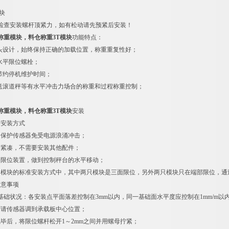
块
检查安装螺杆顶紧力，如有松动请先预紧后安装！
称重模块，料仓称重3T模块
功能特点：
压头设计，始终保持正确的加载位置，称重重复性好；
水平限位螺栓；
，节约停机维护时间；
输送滚道秤等有水平冲击力场合的称重和过程称重控制；
称重模块，料仓称重3T模块
安装
器安装方式
置，保护传感器免受电源浪涌冲击；
结构紧凑，不需要安装其他配件；
三个限位装置，做到控制秤台的水平移动；
用四只模块的标准安装方式中，其中两只模块是三面限位，另外两只模块只在端部限位，
注意事项
基础状况：各安装点平面落差控制在3mm以内，同一基础面水平度应控制在1mm/m
装前请传感器调到承载板中心位置；
装完毕后，将限位螺杆松开1～2mm之间并用螺母拧紧；