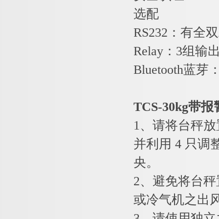
选配
RS232
：有全双
Relay
：3组输
Bluetooth
蓝芽：
TCS-30kg
1
、请将台秤放
并利用 4 只
央。
2
、避免将台秤
或冷气机之出
3
、请使用独立