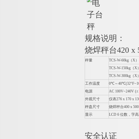
规格说明：
烧焊秤台420 x 52
秤量
TCS-W-60kg
（X） M
TCS-W-150kg
（X） 
TCS-W-300kg
（X） 
工作温度
0
℃～40℃(32°F~10
电源
AC 100V~240V (±
外观尺寸
仪表276 x 170 x 13
秤盘尺寸
烧焊秤台400 x 500 (
显示
LCD 6
位数，字高2
安全认证