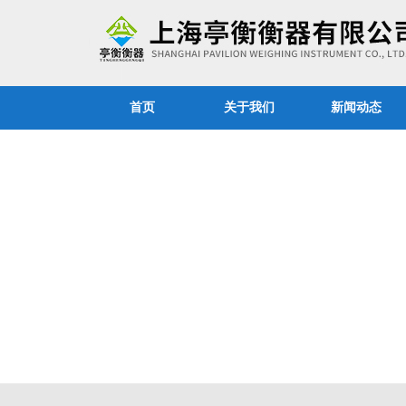
首页
关于我们
新闻动态