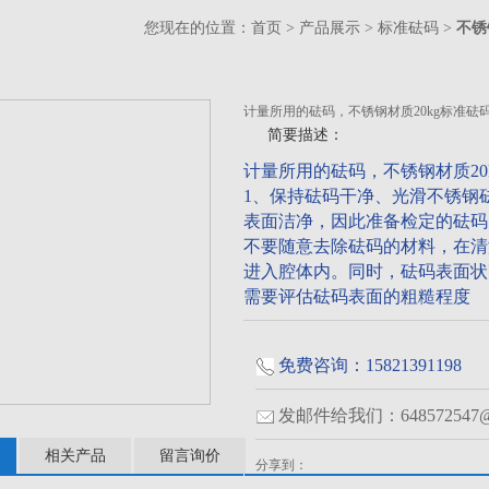
您现在的位置：
首页
>
产品展示
>
标准砝码
>
不锈
计量所用的砝码，不锈钢材质20kg标准砝
简要描述：
计量所用的砝码，不锈钢材质20
1、保持砝码干净、光滑不锈钢
表面洁净，因此准备检定的砝码
不要随意去除砝码的材料，在清
进入腔体内。同时，砝码表面状
需要评估砝码表面的粗糙程度
免费咨询：15821391198
发邮件给我们：648572547@q
相关产品
留言询价
分享到：