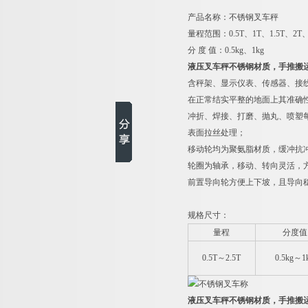
产品名称：不锈钢叉车秤
量程范围：0.5T、1T、1.5T、2T、
分 度 值：0.5kg、1kg
液压叉车秤不锈钢材质，手推搬
含秤架、显示仪表、传感器、接线
在正常结实平整的地面上其准确
冲折、焊接、打磨、抛丸、喷塑
表面拉丝处理；
移动轮均为聚氨脂材质，缓冲抗
轮圈为轴承，移动、转向灵活，
前置导向轮方便上下坡，且导向
规格尺寸：
量程
分度值
0.5T
～2.5T
0.5kg
～1
液压叉车秤不锈钢材质，手推搬