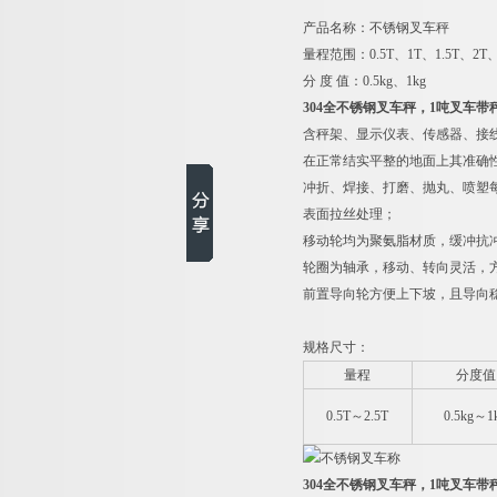
产品名称：不锈钢叉车秤
量程范围：0.5T、1T、1.5T、2T、
分 度 值：0.5kg、1kg
304全不锈钢叉车秤，1吨叉车带
含秤架、显示仪表、传感器、接线
在正常结实平整的地面上其准确
冲折、焊接、打磨、抛丸、喷塑
表面拉丝处理；
移动轮均为聚氨脂材质，缓冲抗
轮圈为轴承，移动、转向灵活，
前置导向轮方便上下坡，且导向
规格尺寸：
量程
分度值
0.5T
～2.5T
0.5kg
～1
304全不锈钢叉车秤，1吨叉车带