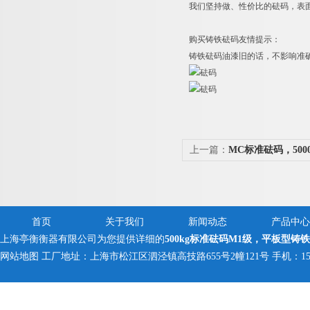
我们坚持做、性价比的砝码，表
购买铸铁砝码友情提示：
铸铁砝码油漆旧的话，不影响准
上一篇：
MC标准砝码，500
首页
关于我们
新闻动态
产品中心
上海亭衡衡器有限公司为您提供详细的
500kg标准砝码M1级，平板型铸
网站地图
工厂地址：上海市松江区泗泾镇高技路655号2幢121号 手机：150005