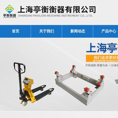
首页
关于我们
新闻动态
产品中心