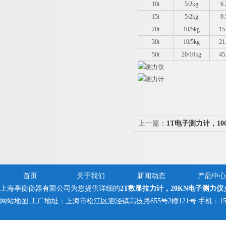
10t
5/2kg
6
15t
5/2kg
9
20t
10/5kg
15
30t
10/5kg
21
50t
20/10kg
45
上一篇：
1T电子测力计，10
首页
关于我们
新闻动态
产品中心
上海亭衡衡器有限公司为您提供详细的
2T数显拉力计，20KN电子测力仪
网站地图
工厂地址：上海市松江区泗泾镇高技路655号2幢121号 手机：150005