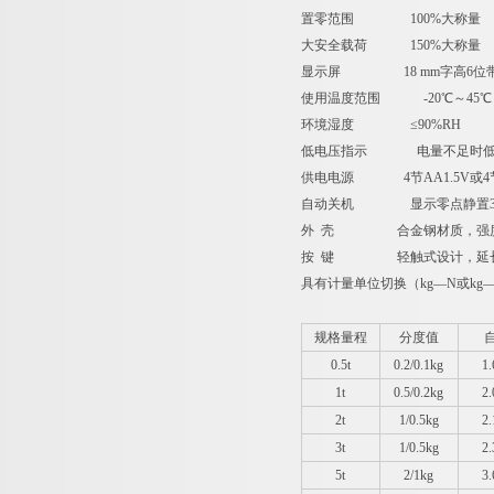
置零范围 100%大称量
大安全载荷 150%大称量
显示屏 18 mm字高6位带
使用温度范围 -20℃～45℃
环境湿度 ≤90%RH
低电压指示 电量不足时低
供电电源 4节AA1.5V或4
自动关机 显示零点静置30
外 壳 合金钢材质，强度
按 键 轻触式设计，延长
具有计量单位切换（kg—N或kg
规格量程
分度值
0.5t
0.2/0.1kg
1
1t
0.5/0.2kg
2
2t
1/0.5kg
2
3t
1/0.5kg
2
5t
2/1kg
3