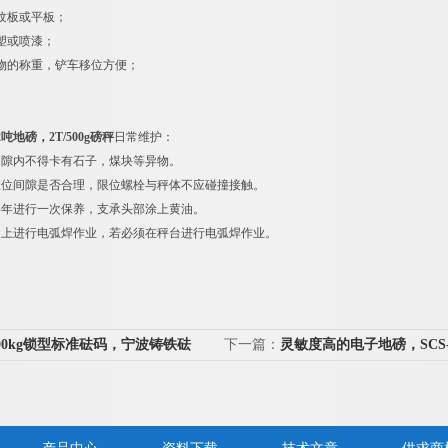
纹板或平板；
塑或喷漆；
物的称重，铲车移位方便；
地磅，2T/500g磅秤
日常维护：
间隙内不得卡有石子，煤块等异物。
限位间隙是否合理，限位螺栓与秤体不应碰撞接触。
半年进行一次保养，支承头部涂上黄油。
台上进行电弧焊作业，若必须在秤台进行电弧焊作业。
000kg锁型标准砝码，宁波铸铁砝
下一篇：
灵敏度高的电子地磅，SCS-
秤