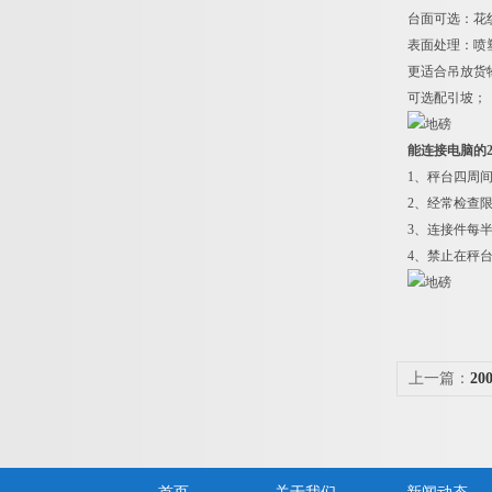
台面可选：花
表面处理：喷
更适合吊放货
可选配引坡；
能连接电脑的2吨
1
、秤台四周
2
、经常检查
3
、连接件每
4
、禁止在秤
上一篇：
2
码厂家