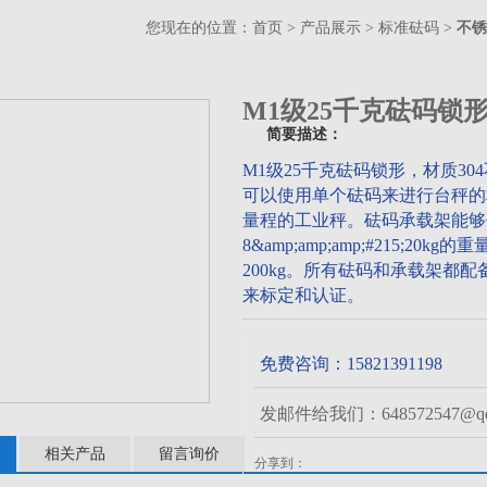
您现在的位置：
首页
>
产品展示
>
标准砝码
>
不锈
M1级25千克砝码锁
简要描述：
M1级25千克砝码锁形，材质3
可以使用单个砝码来进行台秤的
量程的工业秤。砝码承载架能够
8&amp;amp;amp;#215;
200kg。所有砝码和承载架都
来标定和认证。
免费咨询：15821391198
发邮件给我们：648572547@qq
相关产品
留言询价
分享到：