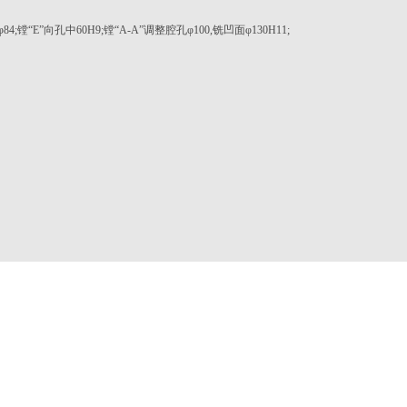
E”向孔中60H9;镗“A-A”调整腔孔φ100,铣凹面φ130H11;