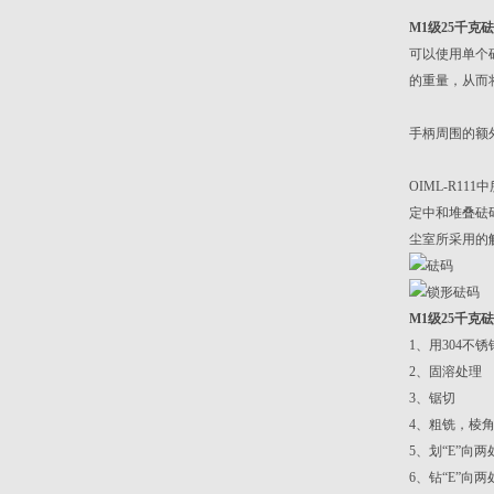
M1级25千克
可以使用单个
的重量，从而
手柄周围的额
OIML-R111
中
定中和堆叠砝
尘室所采用的解
M1级25千克
1
、用304不
2
、固溶处理
3
、锯切
4
、粗铣，棱
5
、划“E”向两
6
、钻“E”向两