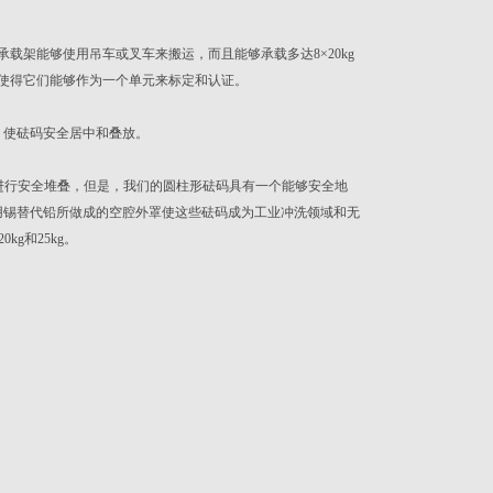
载架能够使用吊车或叉车来搬运，而且能够承载多达8×20kg
，使得它们能够作为一个单元来标定和认证。
，使砝码安全居中和叠放。
进行安全堆叠，但是，我们的圆柱形砝码具有一个能够安全地
用锡替代铅所做成的空腔外罩使这些砝码成为工业冲洗领域和无
kg和25kg。