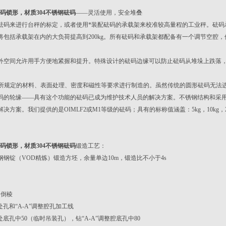
砝码锁形，材质304不锈钢砝码
——灵活使用，安全堆叠
砝码来进行台秤的标定，或者使用*装配砝码的承载架来校准较高量程的工业秤。砝码承
将包括承载架在内的大负荷提高到200kg。所有砝码和承载架都配备有一个调节空腔
外空间允许用手方便地紧握和提升。特殊设计的砝码边缘可以防止砝码从堆垛上跌落
所规定的材料、表面处理、密度和磁性等要求进行制造的。虽然传统的圆形砝码无法
码的轮缘——具有这个功能的砝码已成为维护技术人员的解决方案。不锈钢结构和采
决方案。我们提供的是OIMLF2或M1等级的砝码；具有的标称值涵盖：5kg，10kg，20
砝码锁形，材质304不锈钢砝码
锻造工艺：
锈钢钢锭（VOD精炼）锻造方坯，余量单边10m，锻造比不小于4s
角倒棱
处孔和“A-A”调整腔孔加工线
处底孔中50（临时吊装孔），钻“A-A”调整腔底孔中80