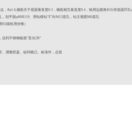
，Ra1.6,侧面关于底面垂直度0.3，侧面相互垂直度0.4，铣周边圆角R10;镗底面凹孔φ84;镗“
孔，划平面φ60H119、用钻模钻“E”向M12底孔，钻主视图M6底孔
用H2级机用丝锥）
达到不锈钢板面“亚光2B”
耳、调整腔盖、砝码锥凸、标准件，总装