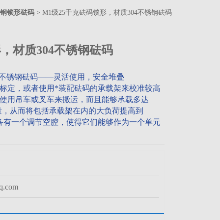
钢锁形砝码
> M1级25千克砝码锁形，材质304不锈钢砝码
形，材质304不锈钢砝码
04不锈钢砝码——灵活使用，安全堆叠
标定，或者使用*装配砝码的承载架来校准较高
使用吊车或叉车来搬运，而且能够承载多达
20kg的重量，从而将包括承载架在内的大负荷提高到
配备有一个调节空腔，使得它们能够作为一个单元
.com