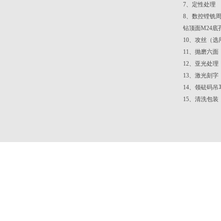
7
、定性处理
8
、数控镗铣周边
钻顶面M24底
10
、攻丝（选
11
、抛磨六面
12
、亚光处理，
13
、激光刻字
14
、领砝码吊
15
、清洗包装