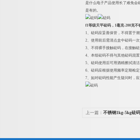
是什么电子产品使用长了难免会
是有的。
f1等级天平砝码，1毫克-200克
1
、砝码应妥善保管，不得置于潮
2
、使用前后需清点盒中砝码一次
3
、不得裸手接触砝码，在接触砝
4
、本组砝码不得与其他砝码混置
5
、砝码使用后可用酒精擦拭清洁
6
、砝码应根据使用频率定期检定
7
、如对砝码性能产生疑问时，应
上一篇：
不锈钢1kg-5kg
砝码