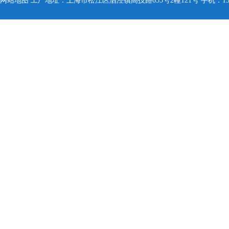
网站地图
工厂地址：上海市松江区泗泾镇高技路655号2幢121号 手机：150005