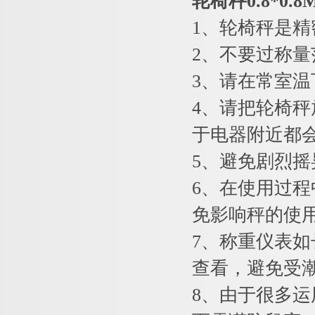
轮椅秤0.8*0
1
、轮椅秤是精
2
、不要过称量
3
、请在常室温
4
、请把轮椅秤
于电器附近都
5
、避免剧烈摇
6
、在使用过程
免影响秤的使
7
、称重仪表如
查看，避免受
8
、由于很多运