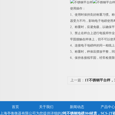
使用操作：
1
、使用时保持良好称重习惯。称
器受力不均，影响电子地磅使用
2
、称重时，应避免载，以确保平
3
、禁止在秤台上进行电弧焊作业
牢固接触在秤体上，切不可以使
4
、连接电子地磅秤的同一相线上
5
、称重时，秤体应摆放平整，同
6
、保持各接线牢固，经常检查限
上一篇：
1T不锈钢平台秤，
首页
关于我们
新闻动态
产品中心
上海亭衡衡器有限公司为您提供详细的
2吨不锈钢地磅304材质，SCS-2T