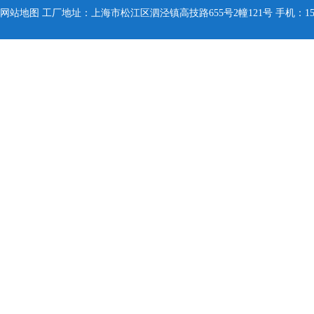
网站地图
工厂地址：上海市松江区泗泾镇高技路655号2幢121号 手机：150005