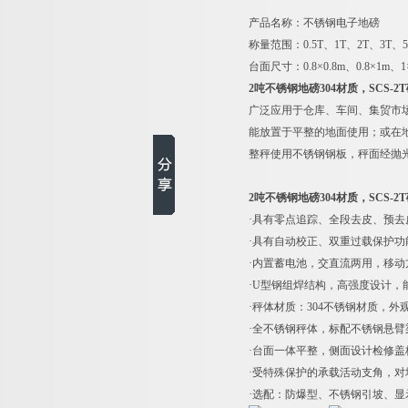
产品名称：不锈钢电子地磅
称量范围：0.5T、1T、2T、3T、5
台面尺寸：0.8×0.8m、0.8×1m、1
2吨不锈钢地磅304材质，SCS-2
广泛应用于仓库、车间、集贸市
能放置于平整的地面使用；或在
整秤使用不锈钢钢板，秤面经抛
2吨不锈钢地磅304材质，SCS-2
·具有零点追踪、全段去皮、预去
·具有自动校正、双重过载保护功
·内置蓄电池，交直流两用，移动方
·U型钢组焊结构，高强度设计，能
·秤体材质：304不锈钢材质，
·全不锈钢秤体，标配不锈钢悬
·台面一体平整，侧面设计检修
·受特殊保护的承载活动支角，对
·选配：防爆型、不锈钢引坡、