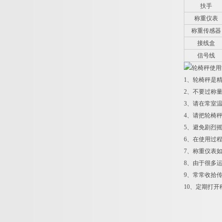
扶手
称重仪表
称重传感器
接线盒
信号线
使用
1
、轮椅秤是
2
、不要过称
3
、请在常室
4
、请把轮椅
5
、避免剧烈
6
、在使用过
7
、称重仪表
8
、由于很多
9
、常常收拾
10
、定期打开