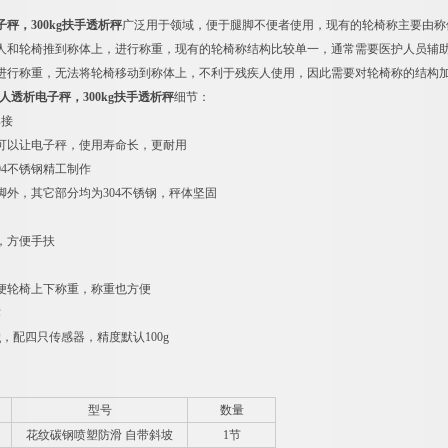
秤，300kg扶手透析秤
广泛用于领域，便于腿脚不便者使用，现有的轮椅称主要由称
人和轮椅推到称体上，进行称重，现有的轮椅称结构比较单一，通常需要医护人员辅
进行称重，无法将轮椅移动到称体上，不利于残疾人使用，因此需要对轮椅称的结构
人透析电子秤，300kg扶手透析秤
细节：
焊接
可以让电子秤，使用寿命长，更耐用
04不锈钢精工制作
脚外，其它部分均为304不锈钢，秤体坚固
，方便手扶
便轮椅上下称重，称重也方便
作
kg，配四只传感器，精度默认100g
型号
数量
花纹碳钢喷塑防滑 自带斜坡
1
节