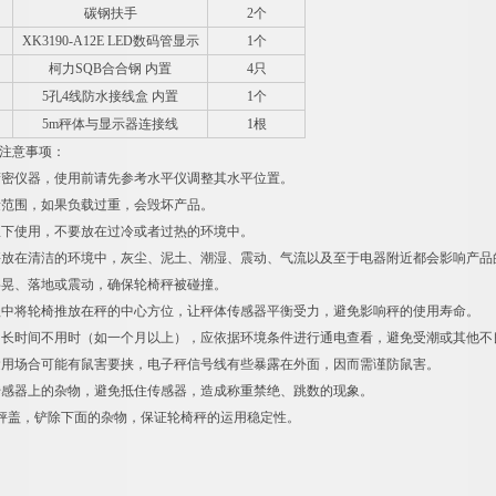
碳钢扶手
2
个
XK3190-A12E LED
数码管显示
1
个
柯力SQB合合钢 内置
4
只
5
孔4线防水接线盒 内置
1
个
5m
秤体与显示器连接线
1
根
注意事项：
精密仪器，使用前请先参考水平仪调整其水平位置。
量范围，如果负载过重，会毁坏产品。
温下使用，不要放在过冷或者过热的环境中。
秤放在清洁的环境中，灰尘、泥土、潮湿、震动、气流以及至于电器附近都会影响产品
摇晃、落地或震动，确保轮椅秤被碰撞。
程中将轮椅推放在秤的中心方位，让秤体传感器平衡受力，避免影响秤的使用寿命。
如长时间不用时（如一个月以上），应依据环境条件进行通电查看，避免受潮或其他不
运用场合可能有鼠害要挟，电子秤信号线有些暴露在外面，因而需谨防鼠害。
传感器上的杂物，避免抵住传感器，造成称重禁绝、跳数的现象。
秤盖，铲除下面的杂物，保证轮椅秤的运用稳定性。