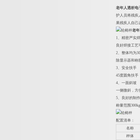
老年人透析电子
护人员将残疾
果残疾人自己
老年
1
、精密严实
良好焊接工艺
2
、整体均为3
除显示器和称
3
、安全扶手
45
度圆角扶手
4
、一面斜坡
一侧微斜，方
5
、良好的制
称量范围300
配置清单：
名称
秤体