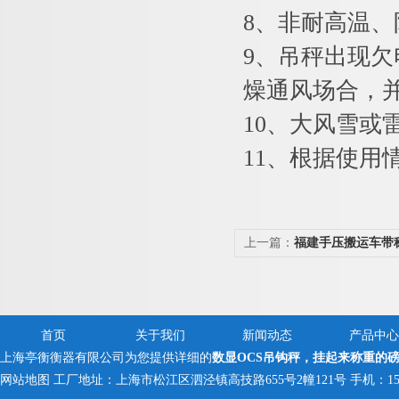
8
、非耐高温、
9
、吊秤出现欠
燥通风场合，
10
、大风雪或
11
、根据使用
上一篇：
福建手压搬运车带
称
首页
关于我们
新闻动态
产品中心
上海亭衡衡器有限公司为您提供详细的
数显OCS吊钩秤，挂起来称重的
网站地图
工厂地址：上海市松江区泗泾镇高技路655号2幢121号 手机：150005