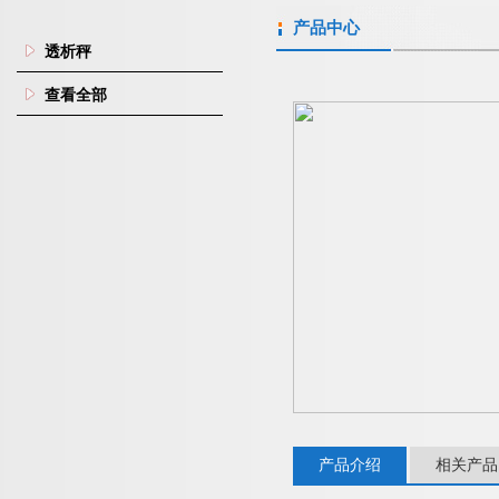
产品中心
透析秤
查看全部
产品介绍
相关产品