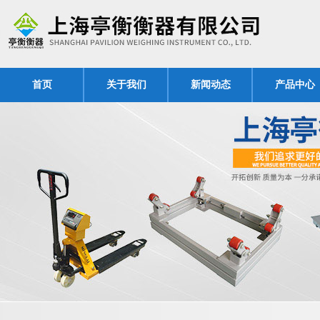
首页
关于我们
新闻动态
产品中心