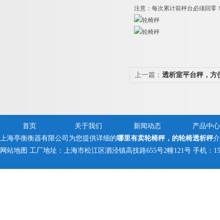
注意：每次累计前秤台必须回零
上一篇：
透析室平台秤，方
椅称
首页
关于我们
新闻动态
产品中心
上海亭衡衡器有限公司为您提供详细的
哪里有卖轮椅秤，的轮椅透析秤
网站地图
工厂地址：上海市松江区泗泾镇高技路655号2幢121号 手机：150005