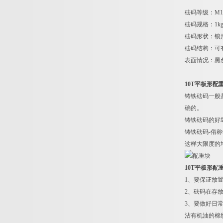
砝码等级：M1
砝码规格：1kg、2
砝码形状：锁
砝码结构：可
表面情况：黑
10T平板形配
铸铁砝码一般
确的。
铸铁砝码的好
铸铁砝码-俗
这样大限度的
10T平板形配
1
、要保证放
2
、砝码在存
3
、要做好日
沾有机油的棉