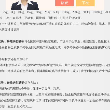
kg、5kg、10kg、15kg、20kg、25kg、50kg、100kg、200kg、500kg、1000kg、2000k
形、C形中间开槽、平板形、圆滚形、圆柱形（可根据图纸订做）
有一个调整腔，所有调整腔的总体积不应过砝码总体积的 1/10。腔体应密封、防水
色防腐油漆处理
重块，10吨钢包砝码
符合国家标准和检定规程。广泛用于企事业，衡器制造，质量技术
是由各种全新灰口铸铁及回收铸铁二次融化组成，好多铸铁砝码都是由废旧的铁矿石
坏与材质还有关系吗？
称铸铁材质的砝码，就是以铸铁为材料所做的砝码，其中以提炼铸铁为型材的做多，这
增加，铸铁砝码的使用寿命，同事增加砝码的质量标注，减少了由于时间越长产生的
重块，10吨钢包砝码
保存方法：
置砝码的库房应洁净干燥，保证一定温度、湿度。
放时应该在底部应铺垫木板，上部用布或薄膜覆盖，防止砝码直接与地面接触受潮锈蚀
常的检查维护工作，定期观察记录.日常的维护保养相对于长期搁置而一次性的保养要
纱擦，直至表面光亮为止。