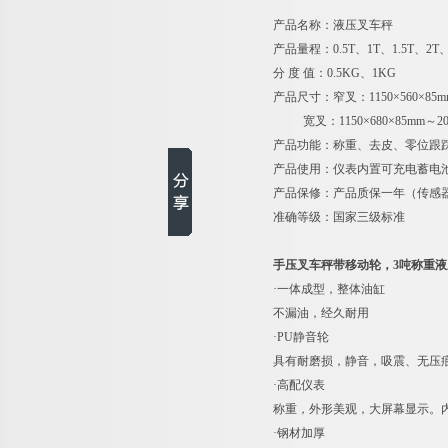
产品名称：液压叉车秤
产品量程：0.5T、1T、1.5T、2T、
分 度 值：0.5KG、1KG
产品尺寸：窄叉：1150×560×85
宽叉：1150×680×85mm
产品功能：称重、去皮、零位跟
产品使用：仪表内置可充电蓄电
产品保修：产品质保一年（传感
准确等级：国家三级标准
手压叉车秤带移动轮，3吨称重液
·一体成型，整体油缸
不漏油，经久耐用
·PU静音轮
具有耐磨损，静音，吸震、无压
·高配仪表
称重，外形美观，大屏幕显示。
·钢材加厚