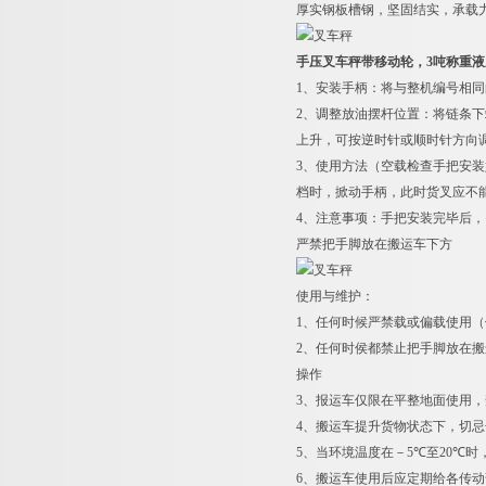
厚实钢板槽钢，坚固结实，承载
手压叉车秤带移动轮，3吨称重液
1
、安装手柄：将与整机编号相同
2
、调整放油摆杆位置：将链条下
上升，可按逆时针或顺时针方向
3
、使用方法（空载检查手把安装
档时，掀动手柄，此时货叉应不
4
、注意事项：手把安装完毕后，
严禁把手脚放在搬运车下方
使用与维护：
1
、任何时候严禁载或偏载使用（
2
、任何时侯都禁止把手脚放在搬
操作
3
、报运车仅限在平整地面使用，
4
、搬运车提升货物状态下，切忌
5
、当环境温度在－5
℃
至20
℃
时
6
、搬运车使用后应定期给各传动