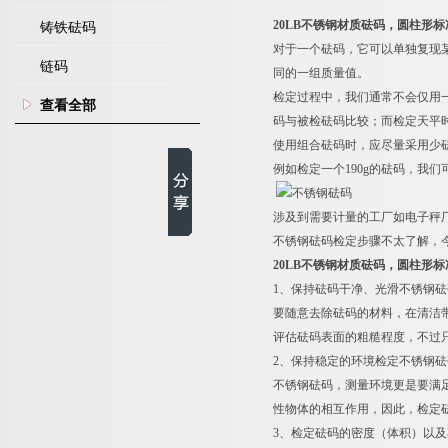
20LB不锈钢材质砝码，圆柱形
铸铁砝码
对于一个砝码，它可以单独复现
链码
同的一组质量值。
检定过程中，我们通常不会仅用一
查看全部
码与被检砝码比较；而检定天平
使用组合砝码时，应尽量采用少
例如检定一个190g的砝码，我们可以
涉及到需要计量的工厂如电子秤
不锈钢砝码检定步骤不太了解，
20LB不锈钢材质砝码，圆柱形
1
、保持砝码干净、光滑不锈钢砝
要随意去除砝码的材料，在清洁
评估砝码表面的粗糙程度，不过只
2
、保持稳定的环境检定不锈钢砝
不锈钢砝码，测量环境更是要满足
性物体的相互作用，因此，检定
3
、检定砝码的密度（体积）以及