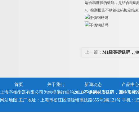
适合精度低的砝码，是结合砝码
4
、检测报告不锈钢砝码检定结束
上一篇：
M1级英磅砝码，4
首页
关于我们
新闻动态
产品中心
上海亭衡衡器有限公司为您提供详细的
20LB不锈钢材质砝码，圆柱形标
网站地图
工厂地址：上海市松江区泗泾镇高技路655号2幢121号 手机：150005