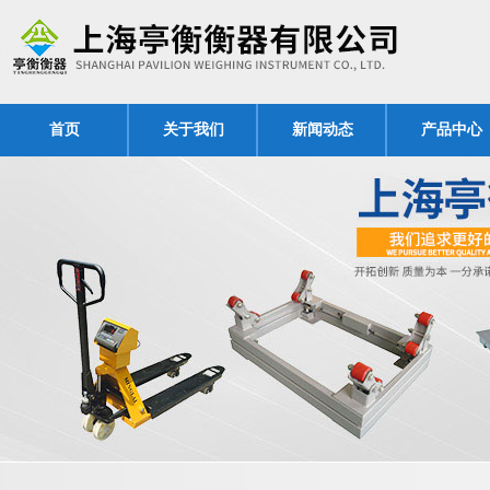
首页
关于我们
新闻动态
产品中心